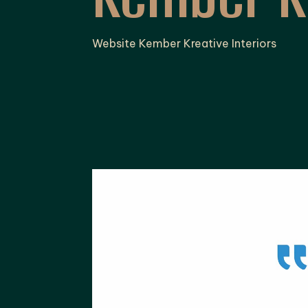
Website Kember Kreative Interiors