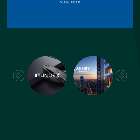
The Gió
Website The Gio