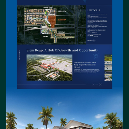
DreamVille
Website DreamVille Siem Reap
An Huy Group