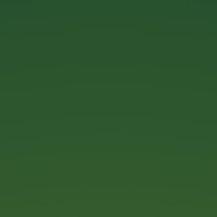
181/31 Ba Tháng Hai, Phường Vườn Lài,
Thành phố Hồ Chí Minh, Việt Nam
028 6659 8327
info@btq.vn
www.btq.vn
www.3graphic.com
www.3graphic.vn
2004 - 2026 ©
BTQ
COMPANY.