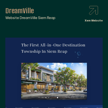
DreamVille
Website DreamVille Siem Reap
Xem Website
An Cường
An Cuong - Wood Working Materials