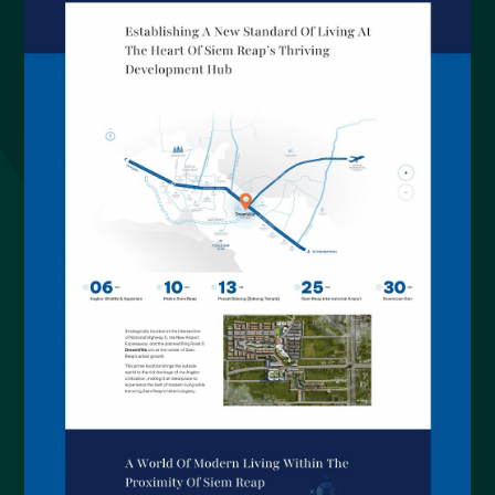
Imundex
Website Imundex