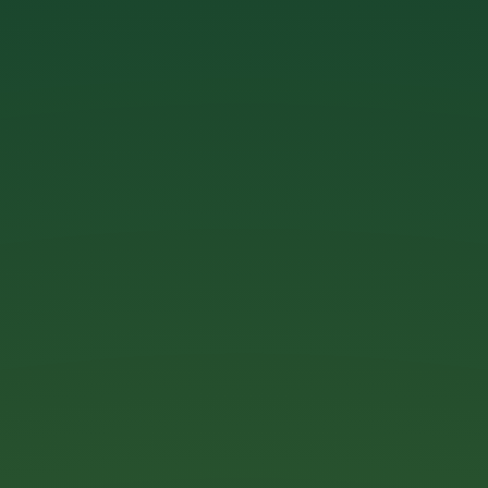
CÔNG TY TNHH THIẾT KẾ, QUẢNG CÁO
&
CÔNG NGHỆ THÔNG TIN B.T.Q